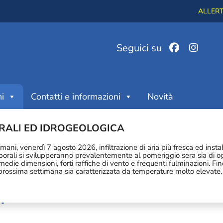
ALLERTA
Seguici su
i
Contatti e informazioni
Novità
ico Bollettini
ORALI ED IDROGEOLOGICA
ltimo file quotidianamente
omani, venerdì 7 agosto 2026, infiltrazione di aria più fresca ed insta
emporali si svilupperanno prevalentemente al pomeriggio sera sia di og
medie dimensioni, forti raffiche di vento e frequenti fulminazioni. F
a prossima settimana sia caratterizzata da temperature molto elevate.
i