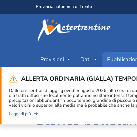
Provincia autonoma di Trento
Previsioni
Dati
Pubblicazion
Home
/
Pubblicazioni
/
Meteorologia
/
Stor
ALLERTA ORDINARIA (GIALLA) TEMP
Da popolare automaticamente con aggiunta dell’u
Dalle ore centrali di oggi, giovedì 6 agosto 2026, alla sera di d
o a tratti diffusi che localmente potranno risultare intensi. I t
precipitazioni abbondanti in poco tempo, grandine di piccole o 
valori vicini o superiori alla media ma è probabile che anche l
Storico bollettin
Leggi di più