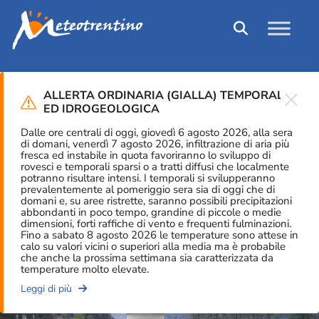
ALLERTA ORDINARIA (GIALLA) TEMPORALI
Close
ED IDROGEOLOGICA
STAZIONE METEO
Cogolo Pont (Centrale) -
Dalle ore centrali di oggi, giovedì 6 agosto 2026, alla sera
di domani, venerdì 7 agosto 2026, infiltrazione di aria più
fresca ed instabile in quota favoriranno lo sviluppo di
T0068
rovesci e temporali sparsi o a tratti diffusi che localmente
potranno risultare intensi. I temporali si svilupperanno
prevalentemente al pomeriggio sera sia di oggi che di
domani e, su aree ristrette, saranno possibili precipitazioni
abbondanti in poco tempo, grandine di piccole o medie
dimensioni, forti raffiche di vento e frequenti fulminazioni.
Fino a sabato 8 agosto 2026 le temperature sono attese in
calo su valori vicini o superiori alla media ma è probabile
che anche la prossima settimana sia caratterizzata da
temperature molto elevate.
Leggi di più