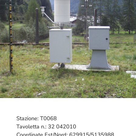
Stazione: T0068
Tavoletta n.: 32 042010
Coordinate Est/Nord: 629915/5135988