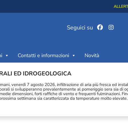
ALLERTA
Seguici su
i
Contatti e informazioni
Novità
.
ORALI ED IDROGEOLOGICA
omani, venerdì 7 agosto 2026, infiltrazione di aria più fresca ed insta
emporali si svilupperanno prevalentemente al pomeriggio sera sia di og
medie dimensioni, forti raffiche di vento e frequenti fulminazioni. F
a prossima settimana sia caratterizzata da temperature molto elevate.
Di Speccheri) - T0149