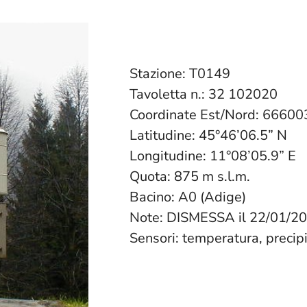
Stazione: T0149
Tavoletta n.: 32 102020
Coordinate Est/Nord: 6660
Latitudine: 45°46’06.5” N
Longitudine: 11°08’05.9” E
Quota: 875 m s.l.m.
Bacino: A0 (Adige)
Note: DISMESSA il 22/01/2
Sensori: temperatura, precip