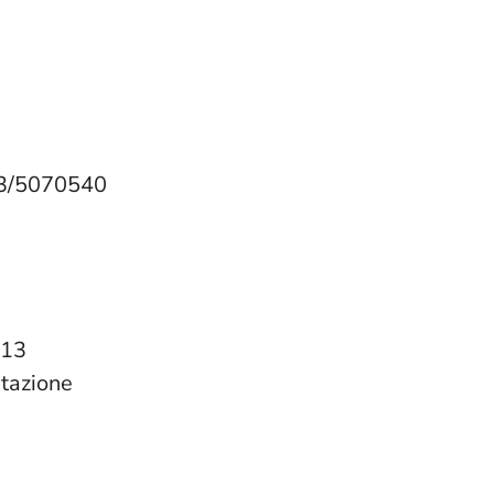
03/5070540
013
itazione