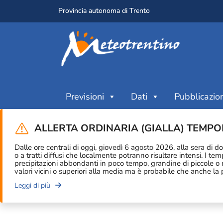
Provincia autonoma di Trento
Previsioni
Dati
Pubblicazion
Home
/
Stations
/
T0149 – Vallarsa (Diga..
ALLERTA ORDINARIA (GIALLA) TEMP
Dalle ore centrali di oggi, giovedì 6 agosto 2026, alla sera di d
o a tratti diffusi che localmente potranno risultare intensi. I t
precipitazioni abbondanti in poco tempo, grandine di piccole o 
STAZIONE METEO
valori vicini o superiori alla media ma è probabile che anche l
Vallarsa (Diga 
Leggi di più