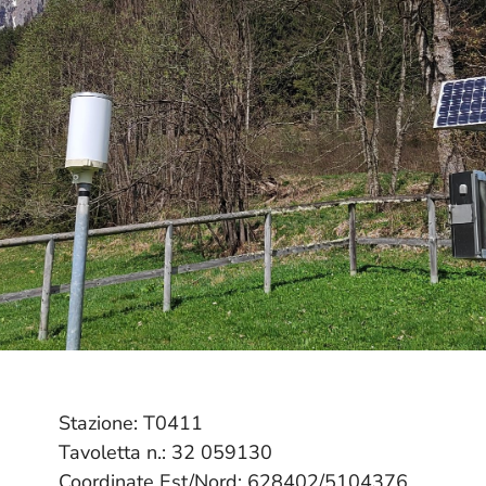
Stazione: T0411
Tavoletta n.: 32 059130
Coordinate Est/Nord: 628402/5104376